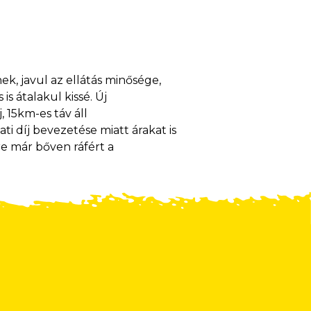
ek, javul az ellátás minősége,
is átalakul kissé. Új
, 15km-es táv áll
ti díj bevezetése miatt árakat is
e már bőven ráfért a