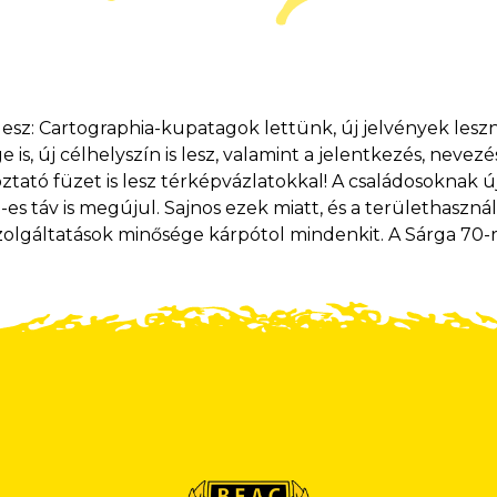
lesz: Cartographia-kupatagok lettünk, új jelvények leszn
is, új célhelyszín is lesz, valamint a jelentkezés, nevezés 
ztató füzet is lesz térképvázlatokkal! A családosoknak új
es táv is megújul. Sajnos ezek miatt, és a területhasznála
olgáltatások minősége kárpótol mindenkit. A Sárga 70-r