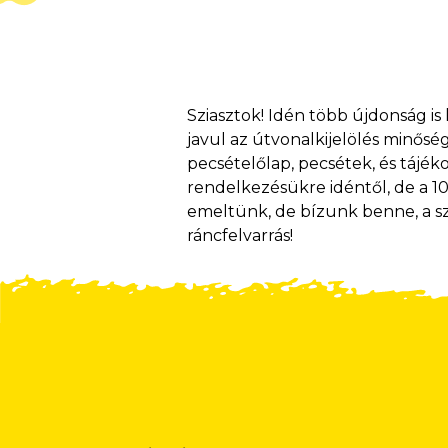
Sziasztok! Idén több újdonság is 
javul az útvonalkijelölés minősége 
pecsételőlap, pecsétek, és tájéko
rendelkezésükre idéntől, de a 10-
emeltünk, de bízunk benne, a sz
ráncfelvarrás!