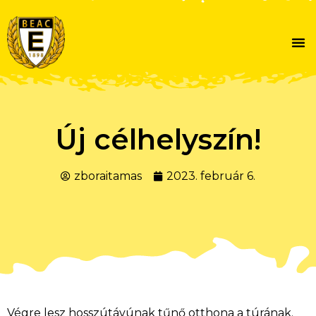
Új célhelyszín!
zboraitamas
2023. február 6.
Végre lesz hosszútávúnak tűnő otthona a túrának.