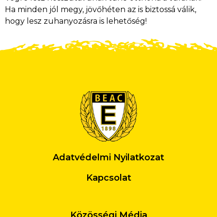
Ha minden jól megy, jövőhéten az is biztossá válik,
hogy lesz zuhanyozásra is lehetőség!
Adatvédelmi Nyilatkozat
Kapcsolat
Közösségi Média